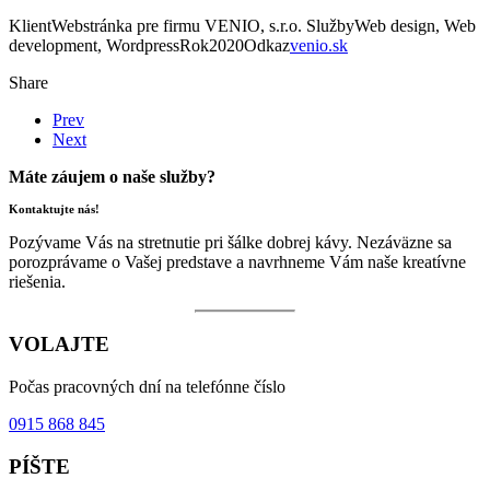
Klient
Webstránka pre firmu VENIO, s.r.o.
Služby
Web design, Web
development, Wordpress
Rok
2020
Odkaz
venio.sk
Share
Prev
Next
Máte záujem o naše služby?
Kontaktujte nás!
Pozývame Vás na stretnutie pri šálke dobrej kávy. Nezáväzne sa
porozprávame o Vašej predstave a navrhneme Vám naše kreatívne
riešenia.
VOLAJTE
Počas pracovných dní na telefónne číslo
0915 868 845
PÍŠTE