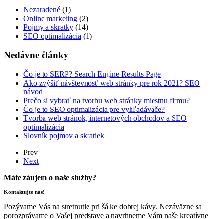
Nezaradené
(1)
Online marketing
(2)
Pojmy a skratky
(14)
SEO optimalizácia
(1)
Nedávne články
Čo je to SERP? Search Engine Results Page
Ako zvýšiť návštevnosť web stránky pre rok 2021? SEO
návod
Prečo si vybrať na tvorbu web stránky miestnu firmu?
Čo je to SEO optimalizácia pre vyhľadávače?
Tvorba web stránok, internetových obchodov a SEO
optimalizácia
Slovník pojmov a skratiek
Prev
Next
Máte záujem o naše služby?
Kontaktujte nás!
Pozývame Vás na stretnutie pri šálke dobrej kávy. Nezáväzne sa
porozprávame o Vašej predstave a navrhneme Vám naše kreatívne