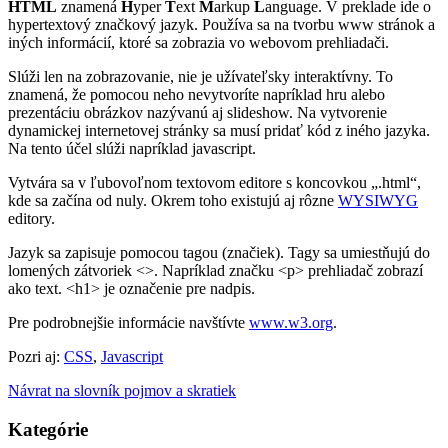
HTML
znamená
H
yper
T
ext
M
arkup
L
anguage. V preklade ide o
hypertextový značkový jazyk. Používa sa na tvorbu www stránok a
iných informácií, ktoré sa zobrazia vo webovom prehliadači.
Slúži len na zobrazovanie, nie je užívateľsky interaktívny. To
znamená, že pomocou neho nevytvoríte napríklad hru alebo
prezentáciu obrázkov nazývanú aj slideshow. Na vytvorenie
dynamickej internetovej stránky sa musí pridať kód z iného jazyka.
Na tento účel slúži napríklad javascript.
Vytvára sa v ľubovoľnom textovom editore s koncovkou „.html“,
kde sa začína od nuly. Okrem toho existujú aj rôzne
WYSIWYG
editory.
Jazyk sa zapisuje pomocou tagou (značiek). Tagy sa umiestňujú do
lomených zátvoriek <>. Napríklad značku <p> prehliadač zobrazí
ako text. <h1> je označenie pre nadpis.
Pre podrobnejšie informácie navštívte
www.w3.org
.
Pozri aj:
CSS
,
Javascript
Návrat na slovník pojmov a skratiek
Kategórie